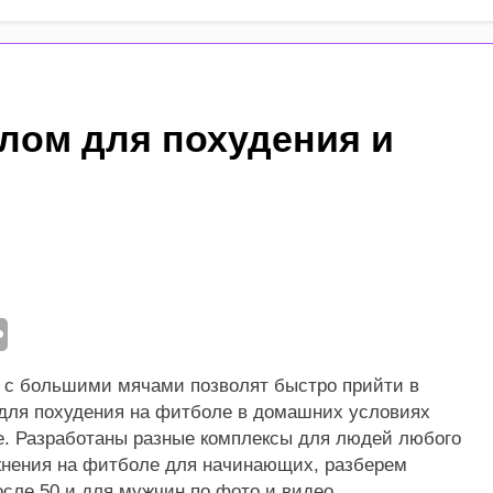
венный суп для похудения и очищения организма
па фигуры «яблоко»: как убрать живот и выстроить гармон
лом для похудения и
 диетический фаршированный перец с низкой калорийностью
ы, которые замаскировались под полезные и мешают худет
д
а из печени: 10 рецептов
д
ею? Причина неудачи — инсулинорезистентность
д
2 недели – похудение на 5-10 кг на рыбе
 с большими мячами позволят быстро прийти в
ад
для похудения на фитболе в домашних условиях
ле. Разработаны разные комплексы для людей любого
ажнения на фитболе для начинающих, разберем
сле 50 и для мужчин по фото и видео.