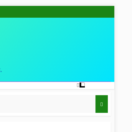
,
Ы
вья