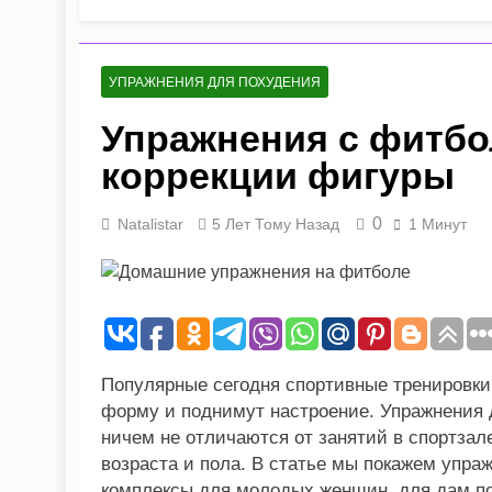
5 Месяцев Тому Назад
Диетический тык
6 Месяцев Тому Назад
УПРАЖНЕНИЯ ДЛЯ ПОХУДЕНИЯ
Похудение для ти
Упражнения с фитбо
9 Месяцев Тому Назад
Как приготовить
коррекции фигуры
9 Месяцев Тому Назад
Вредные перекус
0
Natalistar
5 Лет Тому Назад
1 Минут
11 Месяцев Тому Наза
Диетические блюд
11 Месяцев Тому Наза
Почему я не худ
11 Месяцев Тому Наза
Рыбная диета на 
Популярные сегодня спортивные тренировки
12 Месяцев Тому Наз
форму и поднимут настроение. Упражнения 
ничем не отличаются от занятий в спортза
возраста и пола. В статье мы покажем упр
комплексы для молодых женщин, для дам по