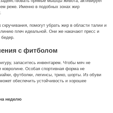
 задействовать прямые мышцы живота, активирует
ем реже. Именно в подобных зонах жир
.
 скручивания, помогут убрать жир в области талии и
 линию плеч идеальной. Они же накачают пресс и
 бедер.
жнения с фитболом
игуру, запаситесь инвентарем. Чтобы мяч не
и ковролине. Особая спортивная форма не
майки, футболки, легинсы, трико, шорты. Из обуви
сможет обеспечить устойчивость и хорошее
на неделю