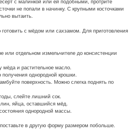
есерт с малинкой или ей подобными, протрите
сточки не попали в начинку. С крупными косточками
льно вытаить.
о готовить с мёдом или сахзамом. Для приготовления
не или отдельном измельчителе до консистенции
 мёда и растительное масло.
о получения однородной крошки.
амбуйте поверхность. Можно слегка поднять по
годы, слейте лишний сок.
илин, яйца, оставшийся мёд.
 состояния однородной массы.
поставьте в другую форму размером побольше.