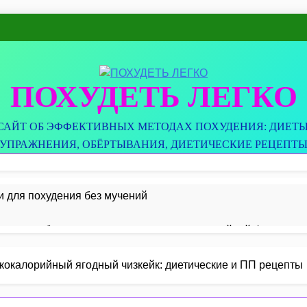
ПОХУДЕТЬ ЛЕГКО
САЙТ ОБ ЭФФЕКТИВНЫХ МЕТОДАХ ПОХУДЕНИЯ: ДИЕТЫ
УПРАЖНЕНИЯ, ОБЁРТЫВАНИЯ, ДИЕТИЧЕСКИЕ РЕЦЕПТ
и для похудения без мучений
ские голубцы по простым рецептам для стройной фигуры
а: как правильно сочетать продукты для похудения и здоро
кокалорийный ягодный чизкейк: диетические и ПП рецепты
венный суп для похудения и очищения организма