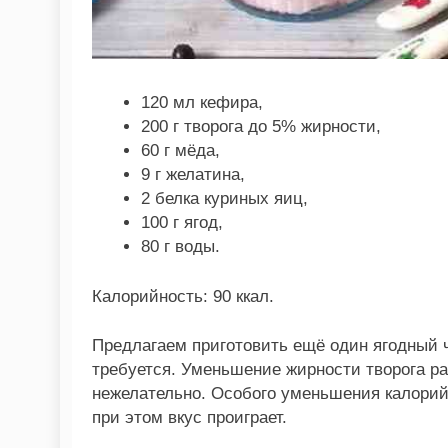
120 мл кефира,
200 г творога до 5% жирности,
60 г мёда,
9 г желатина,
2 белка куриных яиц,
100 г ягод,
80 г воды.
Калорийность: 90 ккал.
Предлагаем приготовить ещё один ягодный ч
требуется. Уменьшение жирности творога р
нежелательно. Особого уменьшения калорий т
при этом вкус проиграет.