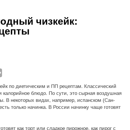
па фигуры «яблоко»: как убрать живот и выстроить гармон
одный чизкейк:
 диетический фаршированный перец с низкой калорийностью
ецепты
ы, которые замаскировались под полезные и мешают худет
д
а из печени: 10 рецептов
д
ею? Причина неудачи — инсулинорезистентность
д
2 недели – похудение на 5-10 кг на рыбе
кейк по диетическим и ПП рецептам. Классический
д
и калорийное блюдо. По сути, это сырная воздушная
ы. В некоторых видах, например, испанском (Сан-
есть только начинка. В России начинку чаще готовят
отовят как торт или сладкое пирожное, как пирог с