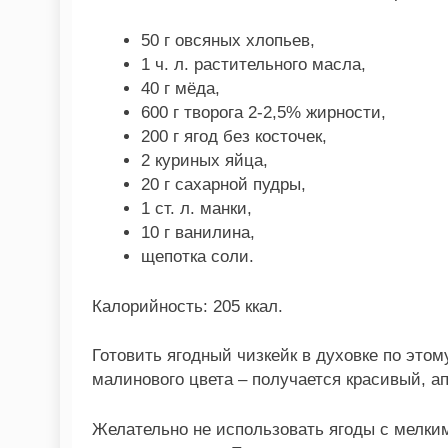
50 г овсяных хлопьев,
1 ч. л. растительного масла,
40 г мёда,
600 г творога 2-2,5% жирности,
200 г ягод без косточек,
2 куриных яйца,
20 г сахарной пудры,
1 ст. л. манки,
10 г ванилина,
щепотка соли.
Калорийность: 205 ккал.
Готовить ягодный чизкейк в духовке по этом
малинового цвета – получается красивый, а
Желательно не использовать ягоды с мелким