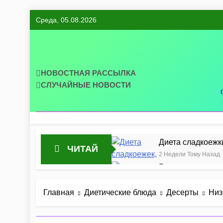
Перейти
Среда, 05.08.2026
к
содержимому
НОВОСТНАЯ РАССЫЛКА
СЛУЧАЙНЫЕ НОВОСТИ
Диета сладкоежк
ЧИТАЙ
2 Недели Тому Назад
Готовим диетиче
2 Месяца Тому Назад
Идеальная тарелк
Главная
Диетические блюда
Десерты
Низ
5 Месяцев Тому Назад
Диетический тык