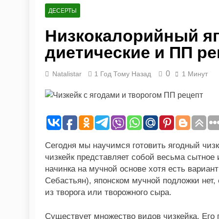
6 Месяцев Тому Назад
ДЕСЕРТЫ
Похудение для ти
Низкокалорийный яг
9 Месяцев Тому Назад
Как приготовить
диетические и ПП р
9 Месяцев Тому Назад
Вредные перекус
0
Natalistar
1 Год Тому Назад
1 Минут
11 Месяцев Тому Наза
Диетические блюд
11 Месяцев Тому Наза
Почему я не худ
11 Месяцев Тому Наза
Рыбная диета на 
Сегодня мы научимся готовить ягодный чиз
11 Месяцев Тому Наза
чизкейк представляет собой весьма сытное 
начинка на мучной основе хотя есть вариант
Себастьян), японском мучной подложки нет, 
из творога или творожного сыра.
Существует множество видов чизкейка. Его г