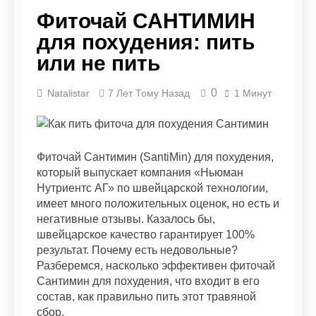
очищения
Похудение для типа
Фиточай САНТИМИН
организма
фигуры «яблоко»:
для похудения: пить
как убрать живот и
9 Месяцев Тому Назад
выстроить
Как приготовить
или не пить
гармоничный силуэт
диетический
фаршированный
9 Месяцев Тому Назад
0
Natalistar
7 Лет Тому Назад
1 Минут
перец с низкой
Вредные перекусы,
калорийностью
которые
(рецепты с фото)
замаскировались
11 Месяцев Тому Назад
под полезные и
Диетические блюда
мешают худеть
Фиточай Сантимин (SantiMin) для похудения,
из печени: 10
который выпускает компания «Ньюман
рецептов
11 Месяцев Тому Назад
Нутриентс АГ» по швейцарской технологии,
Почему я не худею?
имеет много положительных оценок, но есть и
Причина неудачи —
негативные отзывы. Казалось бы,
инсулинорезистентность
11 Месяцев Тому Назад
швейцарское качество гарантирует 100%
Рыбная диета на 2
результат. Почему есть недовольные?
недели – похудение
Разберемся, насколько эффективен фиточай
на 5-10 кг на рыбе
11 Месяцев Тому Назад
Сантимин для похудения, что входит в его
состав, как правильно пить этот травяной
сбор.