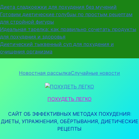
Перейти
Диета сладкоежки для похудения без мучений
к
Готовим диетические голубцы по простым рецептам
содержимому
для стройной фигуры
Идеальная тарелка: как правильно сочетать продукты
для похудения и здоровья
Диетический тыквенный суп для похудения и
очищения организма
Новостная рассылка
Случайные новости
ПОХУДЕТЬ ЛЕГКО
САЙТ ОБ ЭФФЕКТИВНЫХ МЕТОДАХ ПОХУДЕНИЯ:
ДИЕТЫ, УПРАЖНЕНИЯ, ОБЁРТЫВАНИЯ, ДИЕТИЧЕСКИЕ
РЕЦЕПТЫ