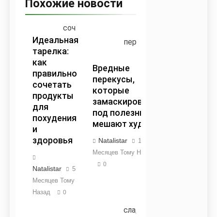
Похожие новости
Идеальная
тарелка:
как
Вредные
правильно
перекусы,
сочетать
которые
продукты
замаскировались
для
под полезные и
похудения
мешают худеть
и
здоровья
Natalistar
11
Месяцев Тому Назад
0
Natalistar
5
Месяцев Тому
Назад
0