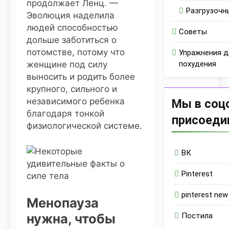
продолжает Ленц. —
Разгрузочн
Эволюция наделила
людей способностью
Советы
дольше заботиться о
потомстве, потому что
Упражнения д
похудения
женщине под силу
выносить и родить более
крупного, сильного и
независимого ребенка
Мы в соц
благодаря тонкой
присоеди
физиологической системе.
ВК
Pinterest
pinterest new
Менопауза
нужна, чтобы
Постила