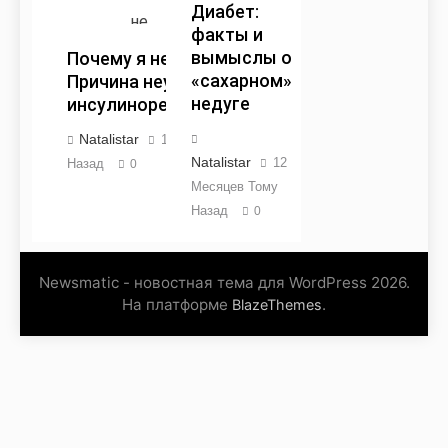
Диабет:
факты и
вымыслы о
Почему я не худею?
«сахарном»
Причина неудачи —
недуге
инсулинорезистентность
Natalistar
11 Месяцев Тому
Natalistar
12
Назад
0
Месяцев Тому
Назад
0
Newsmatic - новостная тема для WordPress 2026.
На платформе
.
BlazeThemes