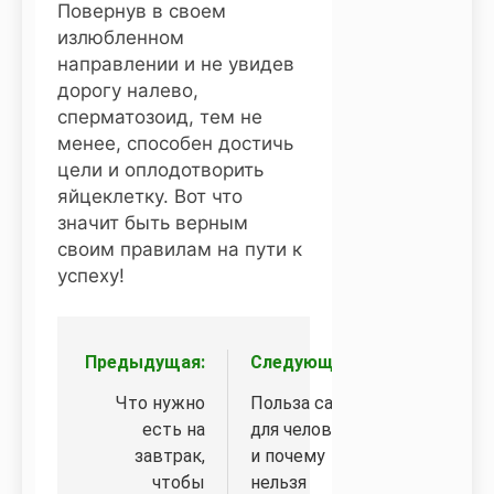
Повернув в своем
излюбленном
направлении и не увидев
дорогу налево,
сперматозоид, тем не
менее, способен достичь
цели и оплодотворить
яйцеклетку. Вот что
значит быть верным
своим правилам на пути к
успеху!
Предыдущая:
Следующая:
Навигация
по
Что нужно
Польза сахара
есть на
для человека
записям
завтрак,
и почему
чтобы
нельзя