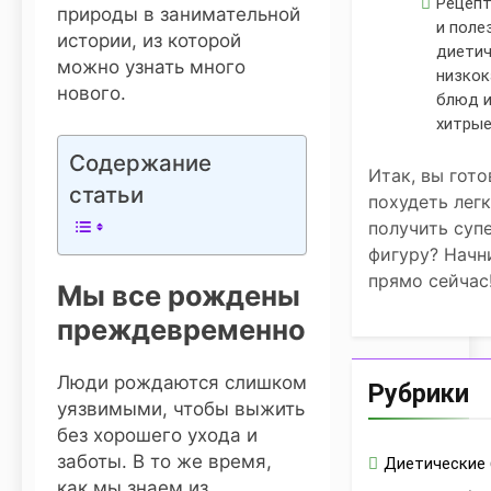
Рецепт
природы в занимательной
и поле
истории, из которой
диетич
можно узнать много
низкок
нового.
блюд и
хитрые
Содержание
Итак, вы гот
статьи
похудеть легк
получить суп
фигуру? Начн
прямо сейчас
Мы все рождены
преждевременно
Люди рождаются слишком
Рубрики
уязвимыми, чтобы выжить
без хорошего ухода и
заботы. В то же время,
Диетические
как мы знаем из