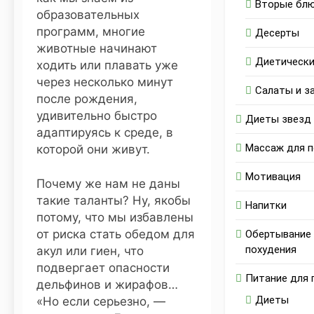
Вторые бл
образовательных
программ, многие
Десерты
животные начинают
Диетически
ходить или плавать уже
через несколько минут
Салаты и з
после рождения,
удивительно быстро
Диеты звезд
адаптируясь к среде, в
Массаж для п
которой они живут.
Мотивация
Почему же нам не даны
такие таланты? Ну, якобы
Напитки
потому, что мы избавлены
от риска стать обедом для
Обертывание
похудения
акул или гиен, что
подвергает опасности
Питание для 
дельфинов и жирафов…
Диеты
«Но если серьезно, —