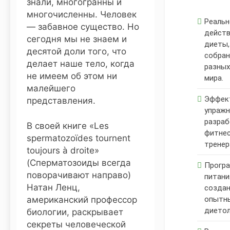
знали, многогранны и
Причина неудачи —
многочисленны. Человек
инсулинорезистентность
Реальн
11 Месяцев Тому Назад
— забавное существо. Но
Рыбная диета
дейст
сегодня мы не знаем и
на 2 недели –
диеты,
десятой доли того, что
похудение на
собран
12 Месяцев Тому
5-10 кг на
делает наше тело, когда
разных
Назад
рыбе
не имеем об этом ни
мира.
малейшего
Эффек
представления.
упражн
разра
В своей книге «Les
фитнес
spermatozoïdes tournent
тренер
toujours à droite»
(Сперматозоиды всегда
Прогр
поворачивают направо)
питани
Натан Ленц,
созда
американский профессор
опытн
диетол
биологии, раскрывает
секреты человеческой