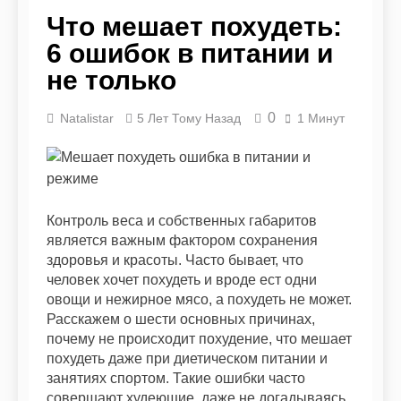
Похудение для типа
Что мешает похудеть:
фигуры «яблоко»: как
6 ошибок в питании и
убрать живот и выстроить
9 Месяцев Тому Назад
гармоничный силуэт
Как приготовить
не только
диетический
фаршированный
9 Месяцев Тому Назад
0
Natalistar
5 Лет Тому Назад
1 Минут
перец с низкой
Вредные перекусы,
калорийностью
которые
(рецепты с фото)
замаскировались
11 Месяцев Тому Назад
под полезные и
Диетические блюда
мешают худеть
из печени: 10
Контроль веса и собственных габаритов
рецептов
11 Месяцев Тому Назад
является важным фактором сохранения
Почему я не худею?
здоровья и красоты. Часто бывает, что
Причина неудачи —
человек хочет похудеть и вроде ест одни
инсулинорезистентность
11 Месяцев Тому Назад
овощи и нежирное мясо, а похудеть не может.
Рыбная диета на 2
Расскажем о шести основных причинах,
недели – похудение
почему не происходит похудение, что мешает
на 5-10 кг на рыбе
11 Месяцев Тому Назад
похудеть даже при диетическом питании и
занятиях спортом. Такие ошибки часто
совершают худеющие, даже не догадываясь,