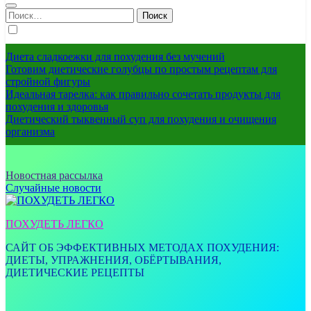
Найти:
Диета сладкоежки для похудения без мучений
Готовим диетические голубцы по простым рецептам для
стройной фигуры
Идеальная тарелка: как правильно сочетать продукты для
похудения и здоровья
Диетический тыквенный суп для похудения и очищения
организма
Новостная рассылка
Случайные новости
ПОХУДЕТЬ ЛЕГКО
САЙТ ОБ ЭФФЕКТИВНЫХ МЕТОДАХ ПОХУДЕНИЯ:
ДИЕТЫ, УПРАЖНЕНИЯ, ОБЁРТЫВАНИЯ,
ДИЕТИЧЕСКИЕ РЕЦЕПТЫ