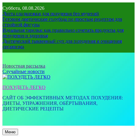
Перейти
Суббота, 08.08.2026
к
Диета сладкоежки для похудения без мучений
содержимому
Готовим диетические голубцы по простым рецептам для
стройной фигуры
Идеальная тарелка: как правильно сочетать продукты для
похудения и здоровья
Диетический тыквенный суп для похудения и очищения
организма
Новостная рассылка
Случайные новости
ПОХУДЕТЬ ЛЕГКО
САЙТ ОБ ЭФФЕКТИВНЫХ МЕТОДАХ ПОХУДЕНИЯ:
ДИЕТЫ, УПРАЖНЕНИЯ, ОБЁРТЫВАНИЯ,
ДИЕТИЧЕСКИЕ РЕЦЕПТЫ
Меню