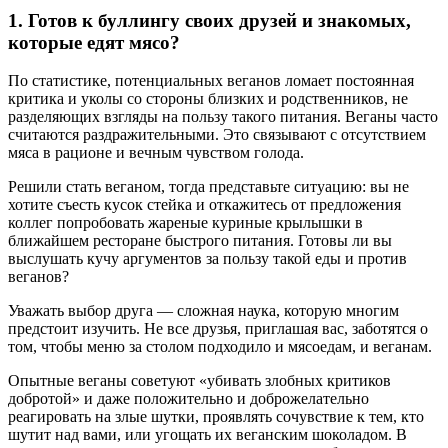
1. Готов к буллингу своих друзей и знакомых,
которые едят мясо?
По статистике, потенциальных веганов ломает постоянная
критика и уколы со стороны близких и родственников, не
разделяющих взгляды на пользу такого питания. Веганы часто
считаются раздражительными. Это связывают с отсутствием
мяса в рационе и вечным чувством голода.
Решили стать веганом, тогда представьте ситуацию: вы не
хотите съесть кусок стейка и откажитесь от предложения
коллег попробовать жареные куриные крылышки в
ближайшем ресторане быстрого питания. Готовы ли вы
выслушать кучу аргументов за пользу такой еды и против
веганов?
Уважать выбор друга — сложная наука, которую многим
предстоит изучить. Не все друзья, приглашая вас, заботятся о
том, чтобы меню за столом подходило и мясоедам, и веганам.
Опытные веганы советуют «убивать злобных критиков
добротой» и даже положительно и доброжелательно
реагировать на злые шутки, проявлять сочувствие к тем, кто
шутит над вами, или угощать их веганским шоколадом. В