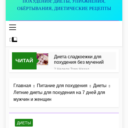
ПОХУДЕНИЯ: ДИЕТЫ, УПРАЖНЕНИЯ,
ОБЁРТЫВАНИЯ, ДИЕТИЧЕСКИЕ РЕЦЕПТЫ
Диета сладкоежки для
ЧИТАЙ
похудения без мучений
2 Недели Тому Назад
Готовим диетические
голубцы по простым
Главная
Питание для похудения
Диеты
рецептам для стройной
2 Месяца Тому Назад
фигуры
Летние диеты для похудения на 7 дней для
Идеальная тарелка: как
мужчин и женщин
правильно сочетать
продукты для похудения и
5 Месяцев Тому Назад
здоровья
Диетический тыквенный
суп для похудения и
ДИЕТЫ
очищения организма
6 Месяцев Тому Назад