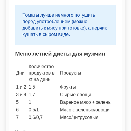
Томаты лучше немного потушить
перед употреблением (можно
добавить к мясу при готовке), а перчик
кушать в сыром виде.
Меню летней диеты для мужчин
Количество
Дни
продуктов в
Продукты
кг на день
1 и 2
1,5
Фрукты
3 и 4
1,7
Сырые овощи
5
1
Вареное мясо + зелень
6
0,5/1
Мясо с зеленью/овощи
7
0,6/0,7
Мясо/цитрусовые