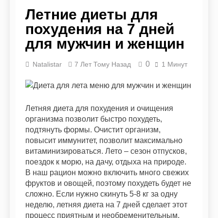
Похудение для типа
Летние диеты для
фигуры «яблоко»:
похудения на 7 дней
как убрать живот и
9 Месяцев Тому Назад
выстроить
Как приготовить
для мужчин и женщин
гармоничный силуэт
диетический
фаршированный
9 Месяцев Тому Назад
0
Natalistar
7 Лет Тому Назад
1 Минут
перец с низкой
Вредные перекусы,
калорийностью
которые
(рецепты с фото)
замаскировались
11 Месяцев Тому Назад
под полезные и
Диетические блюда
мешают худеть
Летняя диета для похудения и очищения
из печени: 10
организма позволит быстро похудеть,
рецептов
11 Месяцев Тому Назад
подтянуть формы. Очистит организм,
Почему я не худею?
повысит иммунитет, позволит максимально
Причина неудачи —
витаминизироваться. Лето – сезон отпусков,
инсулинорезистентность
11 Месяцев Тому Назад
поездок к морю, на дачу, отдыха на природе.
Рыбная диета на 2
В наш рацион можно включить много свежих
недели – похудение
фруктов и овощей, поэтому похудеть будет не
на 5-10 кг на рыбе
11 Месяцев Тому Назад
сложно. Если нужно скинуть 5-8 кг за одну
неделю, летняя диета на 7 дней сделает этот
процесс приятным и необременительным.