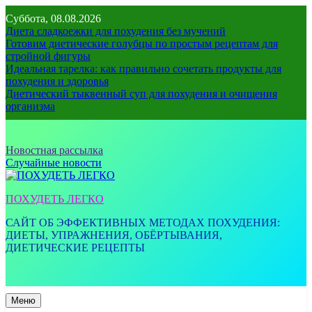
Перейти
Суббота, 08.08.2026
к
Диета сладкоежки для похудения без мучений
содержимому
Готовим диетические голубцы по простым рецептам для
стройной фигуры
Идеальная тарелка: как правильно сочетать продукты для
похудения и здоровья
Диетический тыквенный суп для похудения и очищения
организма
Новостная рассылка
Случайные новости
ПОХУДЕТЬ ЛЕГКО
САЙТ ОБ ЭФФЕКТИВНЫХ МЕТОДАХ ПОХУДЕНИЯ:
ДИЕТЫ, УПРАЖНЕНИЯ, ОБЁРТЫВАНИЯ,
ДИЕТИЧЕСКИЕ РЕЦЕПТЫ
Меню