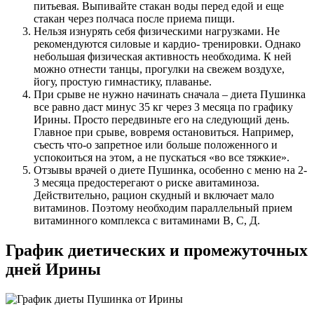
питьевая. Выпивайте стакан воды перед едой и еще
стакан через полчаса после приема пищи.
Нельзя изнурять себя физическими нагрузками. Не
рекомендуются силовые и кардио- тренировки. Однако
небольшая физическая активность необходима. К ней
можно отнести танцы, прогулки на свежем воздухе,
йогу, простую гимнастику, плаванье.
При срыве не нужно начинать сначала – диета Пушинка
все равно даст минус 35 кг через 3 месяца по графику
Ирины. Просто передвиньте его на следующий день.
Главное при срыве, вовремя остановиться. Например,
съесть что-о запретное или больше положенного и
успокоиться на этом, а не пускаться «во все тяжкие».
Отзывы врачей о диете Пушинка, особенно с меню на 2-
3 месяца предостерегают о риске авитаминоза.
Действительно, рацион скудный и включает мало
витаминов. Поэтому необходим параллельный прием
витаминного комплекса с витаминами В, С, Д.
График диетических и промежуточных
дней Ирины