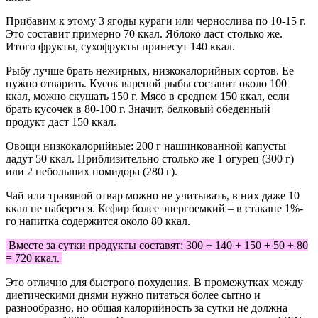
Прибавим к этому 3 ягоды кураги или чернослива по 10-15 г.
Это составит примерно 70 ккал. Яблоко даст столько же.
Итого фрукты, сухофрукты принесут 140 ккал.
Рыбу лучше брать нежирных, низкокалорийных сортов. Ее
нужно отварить. Кусок вареной рыбы составит около 100
ккал, можно скушать 150 г. Мясо в среднем 150 ккал, если
брать кусочек в 80-100 г. Значит, белковый обеденный
продукт даст 150 ккал.
Овощи низкокалорийные: 200 г нашинкованной капусты
дадут 50 ккал. Приблизительно столько же 1 огурец (300 г)
или 2 небольших помидора (280 г).
Чай или травяной отвар можно не учитывать, в них даже 10
ккал не наберется. Кефир более энергоемкий – в стакане 1%-
го напитка содержится около 80 ккал.
Вместе за сутки продукты составят: 300 + 140 + 150 + 50 + 80
= 720 ккал.
Это отлично для быстрого похудения. В промежутках между
диетическими днями нужно питаться более сытно и
разнообразно, но общая калорийность за сутки не должна