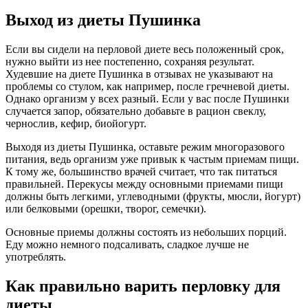
Выход из диеты Пушинка
Если вы сидели на перловой диете весь положенный срок,
нужно выйти из нее постепенно, сохраняя результат.
Худевшие на диете Пушинка в отзывах не указывают на
проблемы со стулом, как например, после гречневой диеты.
Однако организм у всех разный. Если у вас после Пушинки
случается запор, обязательно добавьте в рацион свеклу,
чернослив, кефир, биойогурт.
Выходя из диеты Пушинка, оставьте режим многоразового
питания, ведь организм уже привык к частым приемам пищи.
К тому же, большинство врачей считает, что так питаться
правильней. Перекусы между основными приемами пищи
должны быть легкими, углеводными (фрукты, мюсли, йогурт)
или белковыми (орешки, творог, семечки).
Основные приемы должны состоять из небольших порций.
Еду можно немного подсаливать, сладкое лучше не
употреблять.
Как правильно варить перловку для
диеты