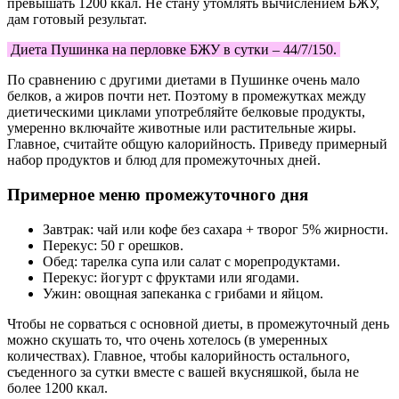
превышать 1200 ккал. Не стану утомлять вычислением БЖУ,
дам готовый результат.
Диета Пушинка на перловке БЖУ в сутки – 44/7/150.
По сравнению с другими диетами в Пушинке очень мало
белков, а жиров почти нет. Поэтому в промежутках между
диетическими циклами употребляйте белковые продукты,
умеренно включайте животные или растительные жиры.
Главное, считайте общую калорийность. Приведу примерный
набор продуктов и блюд для промежуточных дней.
Примерное меню промежуточного дня
Завтрак: чай или кофе без сахара + творог 5% жирности.
Перекус: 50 г орешков.
Обед: тарелка супа или салат с морепродуктами.
Перекус: йогурт с фруктами или ягодами.
Ужин: овощная запеканка с грибами и яйцом.
Чтобы не сорваться с основной диеты, в промежуточный день
можно скушать то, что очень хотелось (в умеренных
количествах). Главное, чтобы калорийность остального,
съеденного за сутки вместе с вашей вкусняшкой, была не
более 1200 ккал.