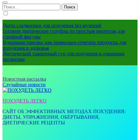
Найти:
Диета сладкоежки для похудения без мучений
Готовим диетические голубцы по простым рецептам для
стройной фигуры
Идеальная тарелка: как правильно сочетать продукты для
похудения и здоровья
Диетический тыквенный суп для похудения и очищения
организма
Новостная рассылка
Случайные новости
ПОХУДЕТЬ ЛЕГКО
САЙТ ОБ ЭФФЕКТИВНЫХ МЕТОДАХ ПОХУДЕНИЯ:
ДИЕТЫ, УПРАЖНЕНИЯ, ОБЁРТЫВАНИЯ,
ДИЕТИЧЕСКИЕ РЕЦЕПТЫ