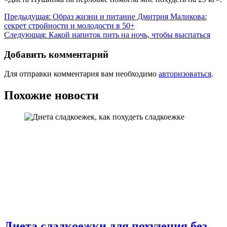
Навигация
Предыдущая:
Образ жизни и питание Дмитрия Маликова:
секрет стройности и молодости в 50+
по
Следующая:
Какой напиток пить на ночь, чтобы выспаться
записям
Добавить комментарий
Для отправки комментария вам необходимо
авторизоваться
.
Похожие новости
Диета сладкоежки для похудения без