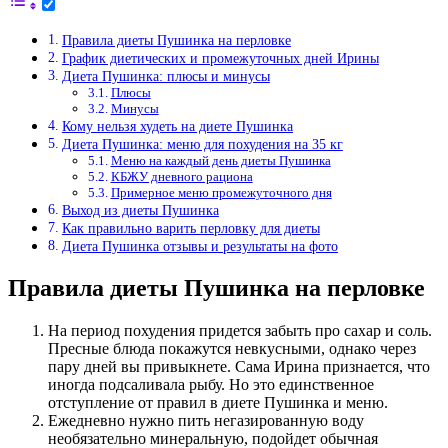
Правила диеты Пушинка на перловке
График диетических и промежуточных дней Ирины
Диета Пушинка: плюсы и минусы
Плюсы
Минусы
Кому нельзя худеть на диете Пушинка
Диета Пушинка: меню для похудения на 35 кг
Меню на каждый день диеты Пушинка
КБЖУ дневного рациона
Примерное меню промежуточного дня
Выход из диеты Пушинка
Как правильно варить перловку для диеты
Диета Пушинка отзывы и результаты на фото
Правила диеты Пушинка на перловке
На период похудения придется забыть про сахар и соль.
Пресные блюда покажутся невкусными, однако через
пару дней вы привыкнете. Сама Ирина признается, что
иногда подсаливала рыбу. Но это единственное
отступление от правил в диете Пушинка и меню.
Ежедневно нужно пить негазированную воду
необязательно минеральную, подойдет обычная