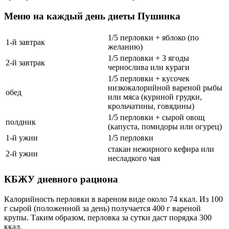
Меню на каждый день диеты Пушинка
1/5 перловки + яблоко (по
1-й завтрак
желанию)
1/5 перловки + 3 ягоды
2-й завтрак
чернослива или кураги
1/5 перловки + кусочек
низкокалорийной вареной рыбы
обед
или мяса (куриной грудки,
крольчатины, говядины)
1/5 перловки + сырой овощ
полдник
(капуста, помидоры или огурец)
1-й ужин
1/5 перловки
стакан нежирного кефира или
2-й ужин
несладкого чая
КБЖУ дневного рациона
Калорийность перловки в вареном виде около 74 ккал. Из 100
г сырой (положенной за день) получается 400 г вареной
крупы. Таким образом, перловка за сутки даст порядка 300
ккал.