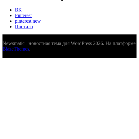
ВК
Pinterest
pinterest new
Постила
Newsmatic - новостная тема для WordPress 2026. На платформе
BlazeThemes
.